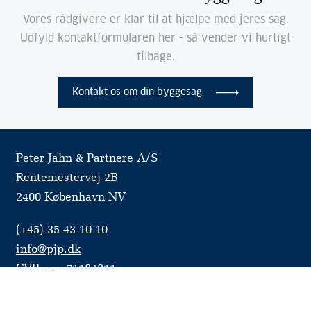
Vores rådgivere er klar til at hjælpe med jeres sag.
Udfyld kontaktformularen her - så vender vi hurtigt
tilbage.
Kontakt os om din byggesag
Peter Jahn & Partnere A/S
Rentemestervej 2B
2400 København NV
(+45) 35 43 10 10
info@pjp.dk
CVR-nr.: 71184811
Cookie- og privatlivspolitik