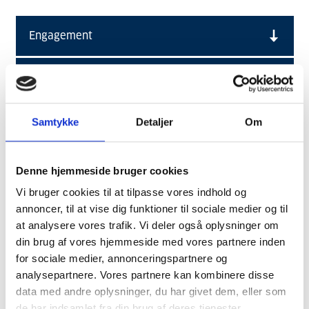
Engagement
Tryghed
Udvikling
Samtykke
Detaljer
Om
Indlevelse
Denne hjemmeside bruger cookies
Vi bruger cookies til at tilpasse vores indhold og
At arbejde efter vores værdier har gjort os til en
annoncer, til at vise dig funktioner til sociale medier og til
at analysere vores trafik. Vi deler også oplysninger om
væsentlig spiller i branchen.
din brug af vores hjemmeside med vores partnere inden
Det har aldrig været vores mål at være billigst, det
for sociale medier, annonceringspartnere og
har altid været vores mål at være bedst. Vi vil tjene
analysepartnere. Vores partnere kan kombinere disse
data med andre oplysninger, du har givet dem, eller som
vores værdier på at levere værdier. Vi tænker
de har indsamlet fra din brug af deres tjenester.