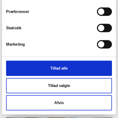
Præferencer
Jacob Lemche
Statistik
Partner
Marketing
Tillad alle
Tillad valgte
Martin Daniel Nielsen
Afvis
Partner