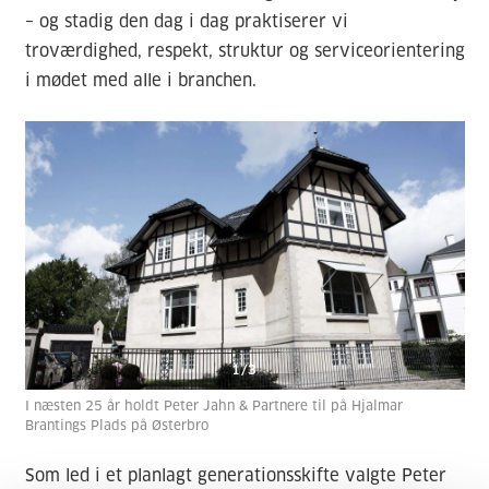
– og stadig den dag i dag praktiserer vi
troværdighed, respekt, struktur og serviceorientering
i mødet med alle i branchen.
1
/
3
I næsten 25 år holdt Peter Jahn & Partnere til på Hjalmar
Brantings Plads på Østerbro
Som led i et planlagt generationsskifte valgte Peter