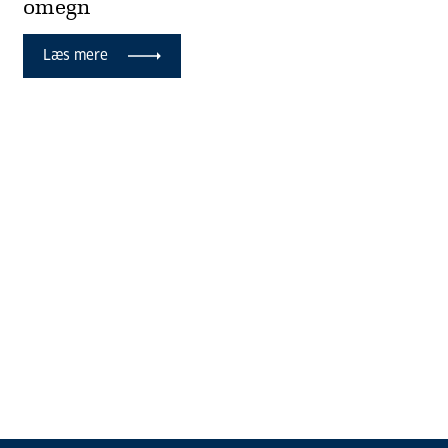
omegn
Læs mere