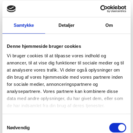
Jahn at gå på pension i 2008, hvorefter Jacob
Lemche og Martin D. Nielsen trådte ind i ejerkredsen
og ledergruppen sammen med Claus Dam.
Samtykke
Detaljer
Om
I 2018 trådte Claus ligeledes ud af
ejerkredsen og
fungerer i dag som bestyrelsesmedlem og
Denne hjemmeside bruger cookies
bestyrelsesformand for PJP.
Vi bruger cookies til at tilpasse vores indhold og
Den nuværende ejerkreds består således af
Jacob
annoncer, til at vise dig funktioner til sociale medier og til
at analysere vores trafik. Vi deler også oplysninger om
Lemche
og
Martin D. Nielsen
.
din brug af vores hjemmeside med vores partnere inden
for sociale medier, annonceringspartnere og
analysepartnere. Vores partnere kan kombinere disse
data med andre oplysninger, du har givet dem, eller som
de har indsamlet fra din brug af deres tjenester.
Samtykkevalg
Nødvendig