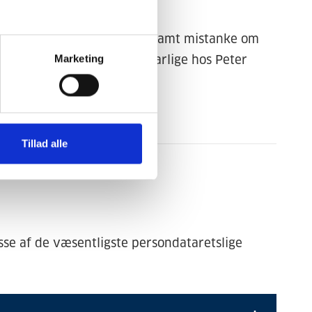
ærende persondatapolitik samt mistanke om
Marketing
s til den persondata-ansvarlige hos Peter
Tillad alle
isse af de væsentligste persondataretslige