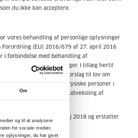
 som du ikke kan acceptere.
r vores behandling af personlige oplysninger
 Forordning (EU) 2016/679 af 27. april 2016
r i forbindelse med behandling af
ling af sådanne oplysninger. I tillæg hertil
vedtaget på baggrund af forslag til lov om
rdning om beskyttelse af fysiske personer i
Om
rsonoplysninger og om fri udveksling af
 25. oktober 2017.
gen” træder i kraft 25. maj 2018 og erstatter
 medier og til at analysere
nden for sociale medier,
e oplysninger, du har givet