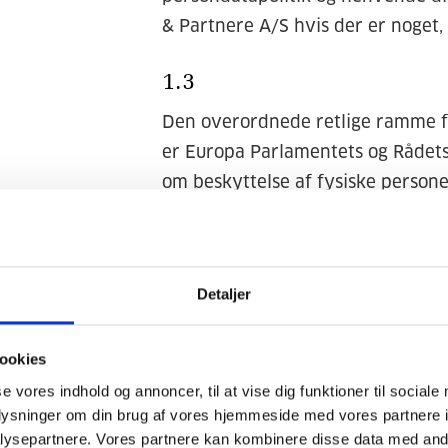
& Partnere A/S hvis der er noget,
1.3
Den overordnede retlige ramme fo
er Europa Parlamentets og Rådets
om beskyttelse af fysiske persone
personoplysninger og om fri udveks
kommer den lov, som måtte blive 
supplerende bestemmelser til foro
Detaljer
forbindelse med behandling af pe
sådanne oplysninger fremsat den
ookies
Den nye lov ”Persondataforordnin
se vores indhold og annoncer, til at vise dig funktioner til sociale
den gamle ”Persondatalov”.
oplysninger om din brug af vores hjemmeside med vores partnere i
ysepartnere. Vores partnere kan kombinere disse data med andr