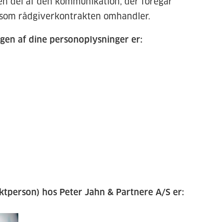
 en del af den kommunikation, der foregår
 som rådgiverkontrakten omhandler.
gen af dine personoplysninger er:
tperson) hos Peter Jahn & Partnere A/S er: