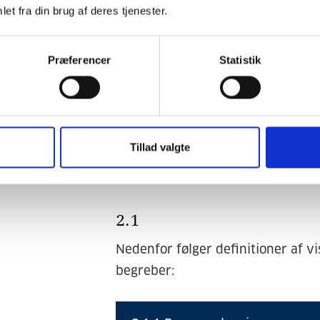
1.4
et fra din brug af deres tjenester.
Alle spørgsmål vedrørende nærv
Præferencer
Statistik
manglende overholdelse skal rette
Jahn & Partnere A/S.
Tillad valgte
2.1
Nedenfor følger definitioner af v
begreber: