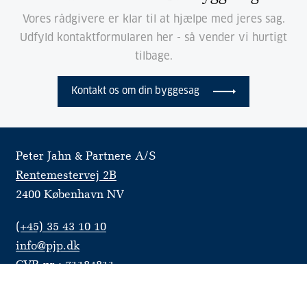
Vores rådgivere er klar til at hjælpe med jeres sag.
Udfyld kontaktformularen her - så vender vi hurtigt
tilbage.
Kontakt os om din byggesag
Peter Jahn & Partnere A/S
Rentemestervej 2B
2400 København NV
(+45) 35 43 10 10
info@pjp.dk
CVR-nr.: 71184811
Cookie- og privatlivspolitik