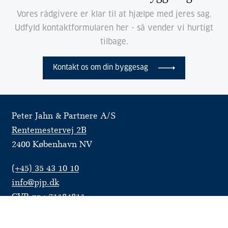
Vores rådgivere er klar til at hjælpe med jeres sag.
Udfyld kontaktformularen her - så vender vi hurtigt
tilbage.
Kontakt os om din byggesag
Peter Jahn & Partnere A/S
Rentemestervej 2B
2400 København NV
(+45) 35 43 10 10
info@pjp.dk
CVR-nr.: 71184811
Cookie- og privatlivspolitik