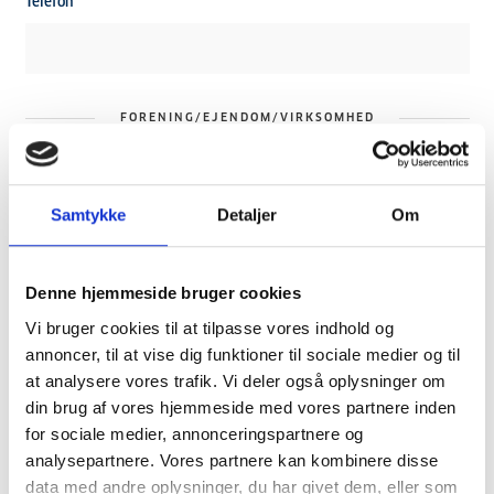
Telefon
FORENING/EJENDOM/VIRKSOMHED
Navn på jeres forening/ejendom
Samtykke
Detaljer
Om
Denne hjemmeside bruger cookies
Adressen på jeres forening/ejendom
Vi bruger cookies til at tilpasse vores indhold og
annoncer, til at vise dig funktioner til sociale medier og til
at analysere vores trafik. Vi deler også oplysninger om
din brug af vores hjemmeside med vores partnere inden
Navn (virksomhed) på jeres boligadministrator (medmindre I er
selvadministrerede)
for sociale medier, annonceringspartnere og
analysepartnere. Vores partnere kan kombinere disse
data med andre oplysninger, du har givet dem, eller som