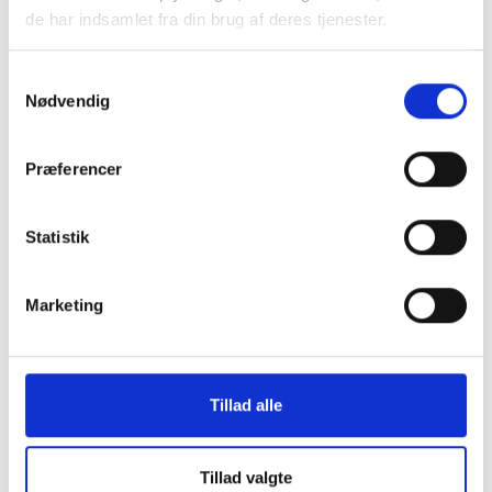
de har indsamlet fra din brug af deres tjenester.
YDELSE
Samtykkevalg
Nødvendig
Vælg den eller de ydelser, du ønsker tilbud på
Præferencer
Statistik
YDERLIGERE INFORMATION
Marketing
Hvor har I hørt om os?
Tillad alle
Evt. besked
Tillad valgte