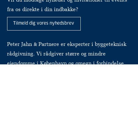
Vil du modtage nyheder og invitationer til events
fra os direkte i din indbakke?
Tilmeld dig vores nyhedsbrev
Peter Jahn & Partnere er eksperter i byggeteknisk
rådgivning. Vi rådgiver større og mindre
ejendomme i København og omegn i forbindelse
med bl.a. renoveringsprojekter, ombygninger,
byfornyelse og energioptimering.
Vi udarbejder også vedligeholdelsesplaner som
grundlag for ejendommens fremtidige drift og
renovering.
Læs mere om PJP her