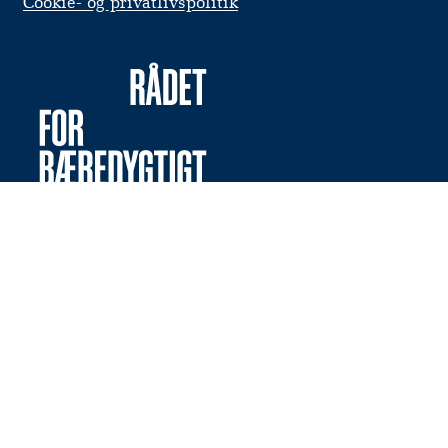
Cookie- og privatlivspolitik
Vil du modtage nyheder og invitationer til events
fra os direkte i din indbakke?
Tilmeld dig vores nyhedsbrev