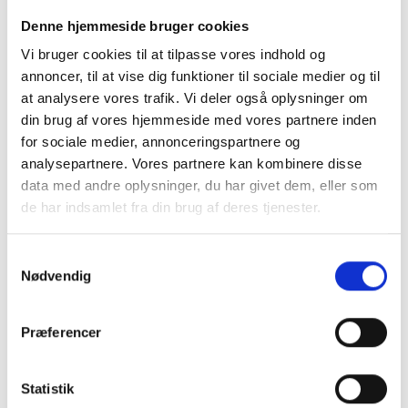
Denne hjemmeside bruger cookies
Her kan du også få lækre nitrogen-is og is-cocktails
fra
Istid
på Nørrebro, som holder pop up-bar hos os i
Vi bruger cookies til at tilpasse vores indhold og
annoncer, til at vise dig funktioner til sociale medier og til
dagens anledning.
at analysere vores trafik. Vi deler også oplysninger om
På tagterrassen tænder vi op i grillen og byder
din brug af vores hjemmeside med vores partnere inden
sommeren velkommen.
for sociale medier, annonceringspartnere og
analysepartnere. Vores partnere kan kombinere disse
18.00:
Festen fortsætter i loungen på 2. sal og på
data med andre oplysninger, du har givet dem, eller som
tagterrassen.
de har indsamlet fra din brug af deres tjenester.
Samtykkevalg
Nødvendig
Tilmelding
Dato: Fredag d. 10. juni 2022 fra kl. 14.00
Præferencer
Sted: Rentemestervej 2B, 2400 København NV
Statistik
Tilmelding: Arrangementet har fundet sted.