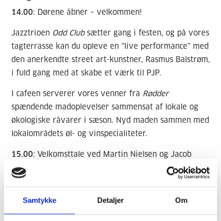
14.00
: Dørene åbner – velkommen!
Jazztrioen
Odd Club
sætter gang i festen, og på vores
tagterrasse kan du opleve en ”live performance” med
den anerkendte street art-kunstner, Rasmus Balstrøm,
i fuld gang med at skabe et værk til PJP.
I cafeen serverer vores venner fra
Rødder
spændende madoplevelser sammensat af lokale og
økologiske råvarer i sæson. Nyd maden sammen med
lokalområdets øl- og vinspecialiteter.
15.00
: Velkomsttale ved Martin Nielsen og Jacob
Lemche, partnere i PJP.
16.00
: Den nordvest-baserede DJ-duo
Vibe & Tone
Samtykke
Detaljer
Om
sørger for god stemning, når de kommer og vender
plader i vores lounge på 2. sal.