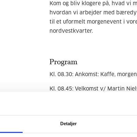
Kom og bliv klogere på, hvad vi 
hvordan vi arbejder med bæredyg
til et uformelt morgenevent i vo
nordvestkvarter.
Program
Kl. 08.30: Ankomst: Kaffe, morge
Kl. 08.45: Velkomst v/ Martin Nie
Kl. 09.00: Bæredygtig renovering
Sebastian Jagd
Detaljer
Kl. 09.30: Digitaliseringens muli
– en fælles diskussion