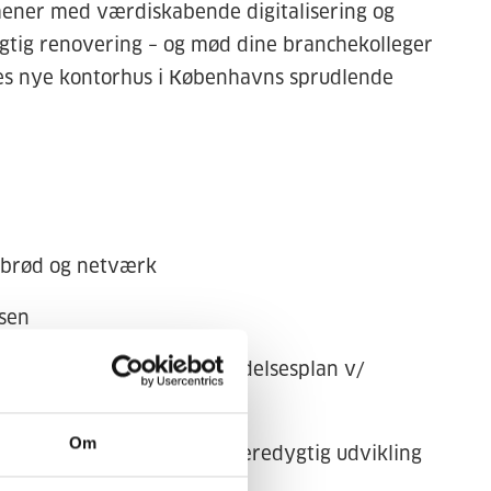
mener med værdiskabende digitalisering og
tig renovering – og mød dine branchekolleger
res nye kontorhus i Københavns sprudlende
nbrød og netværk
lsen
 starter med en vedligeholdelsesplan v/
Om
gheder for samarbejde og bæredygtig udvikling