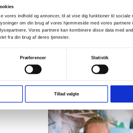
ookies
Kl. 10.00: Tak for i dag
se vores indhold og annoncer, til at vise dig funktioner til sociale
oplysninger om din brug af vores hjemmeside med vores partnere i
ysepartnere. Vores partnere kan kombinere disse data med andr
et fra din brug af deres tjenester.
Tilmelding
Dato: Onsdag d. 30. marts 2022 kl
Præferencer
Statistik
Sted: Rentemestervej 2B, 2400 
Tilmelding: Arrangementet har fu
Tillad valgte