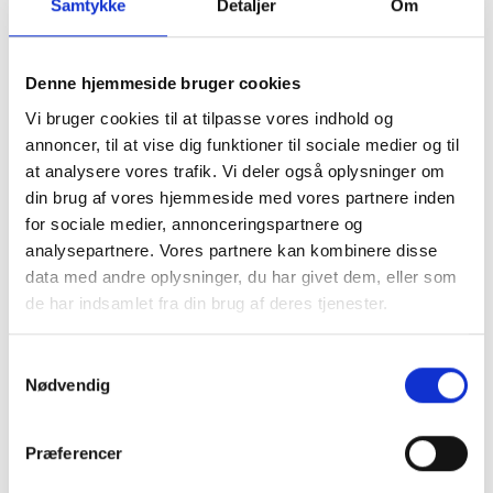
Samtykke
Detaljer
Om
Gl. Kongevej 51 (Værnedamsvej 18-20)
Denne hjemmeside bruger cookies
Klimaskærm
Byfornyelse
Gårdanlæg
Kælder
Kloak
Solceller
Tagbolig
Vi bruger cookies til at tilpasse vores indhold og
Trapper
VVS
annoncer, til at vise dig funktioner til sociale medier og til
at analysere vores trafik. Vi deler også oplysninger om
din brug af vores hjemmeside med vores partnere inden
for sociale medier, annonceringspartnere og
analysepartnere. Vores partnere kan kombinere disse
data med andre oplysninger, du har givet dem, eller som
de har indsamlet fra din brug af deres tjenester.
Samtykkevalg
Nødvendig
Præferencer