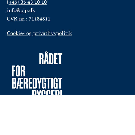
(+45) 35 43 10 10
info@pjp.dk
CVR-nr.: 71184811
Cookie- og privatlivspolitik
Vil du modtage nyheder og invitationer til events
fra os direkte i din indbakke?