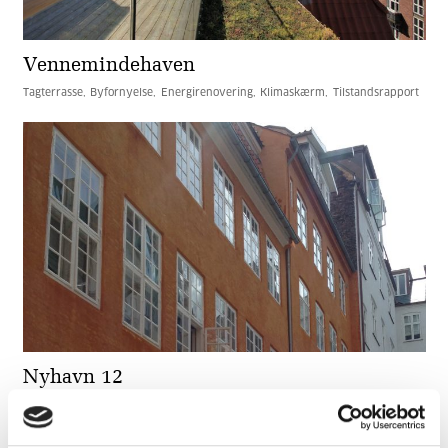
Vennemindehaven
Tagterrasse
Byfornyelse
Energirenovering
Klimaskærm
Tilstandsrapport
Nyhavn 12
Facade
Cykelstativer
Kælder
Kloak
Sokkel
Tag
Tilstandsrapport
Udvendige døre
Vandinstallation
Varmeanlæg
Vinduer