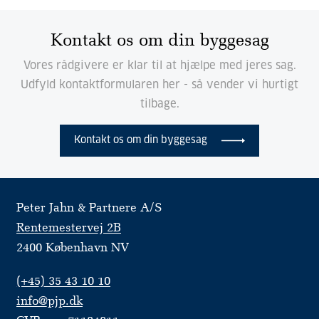
Kontakt os om din byggesag
Vores rådgivere er klar til at hjælpe med jeres sag.
Udfyld kontaktformularen her - så vender vi hurtigt
tilbage.
Kontakt os om din byggesag
Peter Jahn & Partnere A/S
Rentemestervej 2B
2400 København NV
(+45) 35 43 10 10
info@pjp.dk