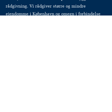
rådgivning. Vi rådgiver større og mindre
ejendomme i København og omegn i forbindelse
med bl.a. renoveringsprojekter, ombygninger,
byfornyelse og energioptimering.
Vi udarbejder også vedligeholdelsesplaner som
grundlag for ejendommens fremtidige drift og
renovering.
Læs mere om PJP her