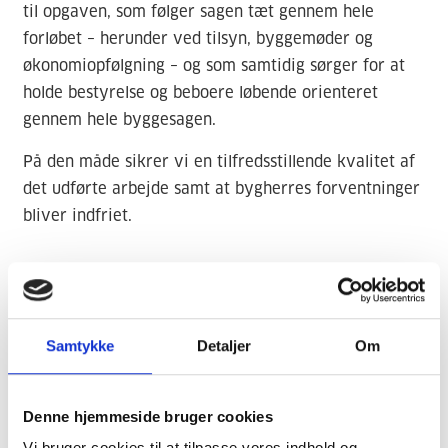
til opgaven, som følger sagen tæt gennem hele
forløbet – herunder ved tilsyn, byggemøder og
økonomiopfølgning – og som samtidig sørger for at
holde bestyrelse og beboere løbende orienteret
gennem hele byggesagen.
På den måde sikrer vi en tilfredsstillende kvalitet af
det udførte arbejde samt at bygherres forventninger
bliver indfriet.
År
2022
Samtykke
Detaljer
Om
Kategori
Facade
Klimaskærm
Vedligeholdelsesplan
Denne hjemmeside bruger cookies
Kundetype
Vi bruger cookies til at tilpasse vores indhold og